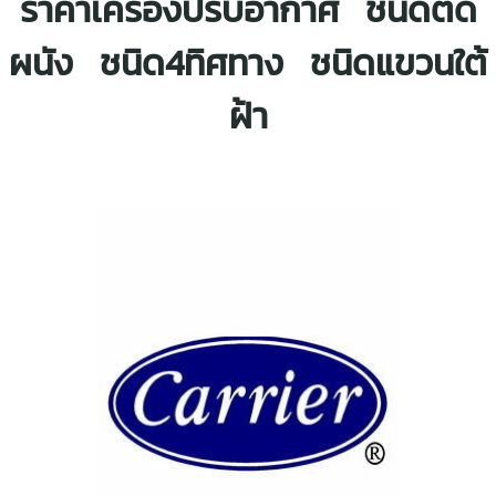
ราคาเครื่องปรับอากาศ ชนิดติด
ผนัง ชนิด4ทิศทาง ชนิดแขวนใต้
ฝ้า