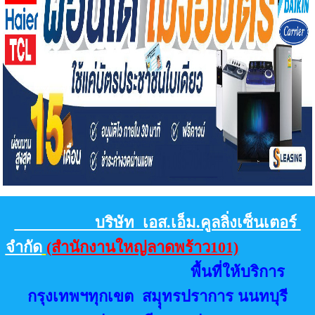
บริษัท เอส.เอ็ม.คูลลิ่งเซ็นเตอร์
จำกัด
(สำนักงานใหญ่ลาดพร้าว101)
พื้นที่ให้บริการ
กรุงเทพฯทุกเขต สมุุทรปราการ นนทบุรี