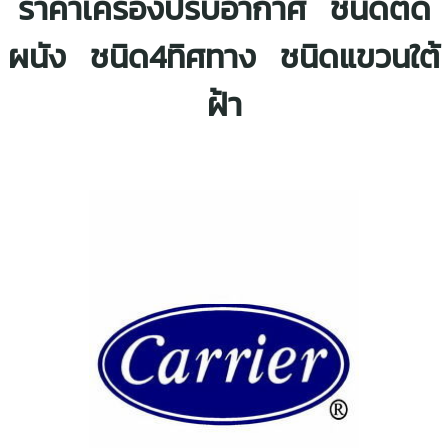
ราคาเครื่องปรับอากาศ ชนิดติด
ผนัง ชนิด4ทิศทาง ชนิดแขวนใต้
ฝ้า