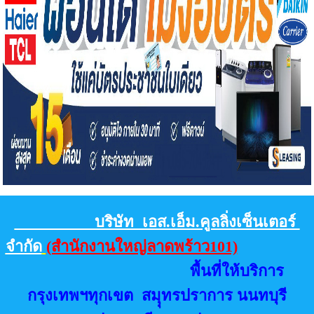
บริษัท เอส.เอ็ม.คูลลิ่งเซ็นเตอร์
จำกัด
(สำนักงานใหญ่ลาดพร้าว101)
พื้นที่ให้บริการ
กรุงเทพฯทุกเขต สมุุทรปราการ นนทบุรี